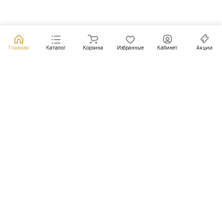
Главная
Каталог
Корзина
Избранные
Кабинет
Акции
Подписаться
на новости и акции
Подписаться
Интернет-магазин
Компания
Информация
Помощь