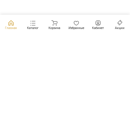
Главная
Каталог
Корзина
Избранные
Кабинет
Акции
Подписаться
на новости и акции
Подписаться
Интернет-магазин
Компания
Информация
Помощь