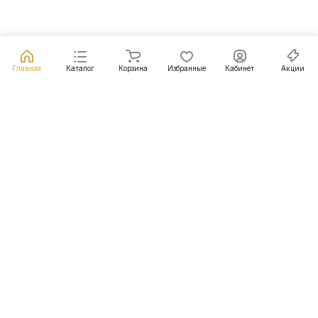
Главная
Каталог
Корзина
Избранные
Кабинет
Акции
Подписаться
на новости и акции
Подписаться
Интернет-магазин
Компания
Информация
Помощь