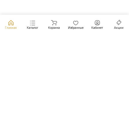
Главная
Каталог
Корзина
Избранные
Кабинет
Акции
Подписаться
на новости и акции
Подписаться
Интернет-магазин
Компания
Информация
Помощь