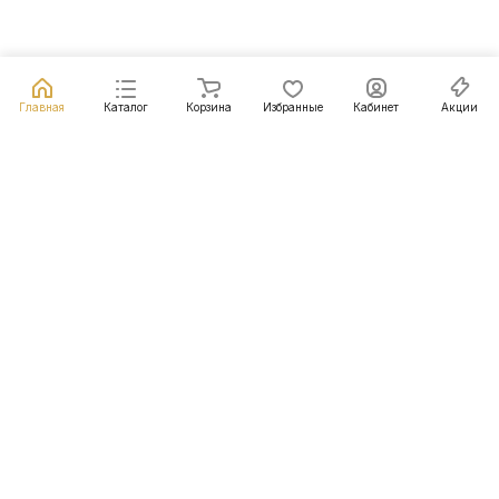
Главная
Каталог
Корзина
Избранные
Кабинет
Акции
Подписаться
на новости и акции
Подписаться
Интернет-магазин
Компания
Информация
Помощь