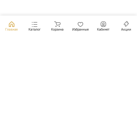
Главная
Каталог
Корзина
Избранные
Кабинет
Акции
Подписаться
на новости и акции
Подписаться
Интернет-магазин
Компания
Информация
Помощь