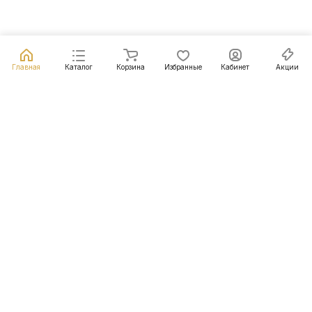
Главная
Каталог
Корзина
Избранные
Кабинет
Акции
Подписаться
на новости и акции
Подписаться
Интернет-магазин
Компания
Информация
Помощь