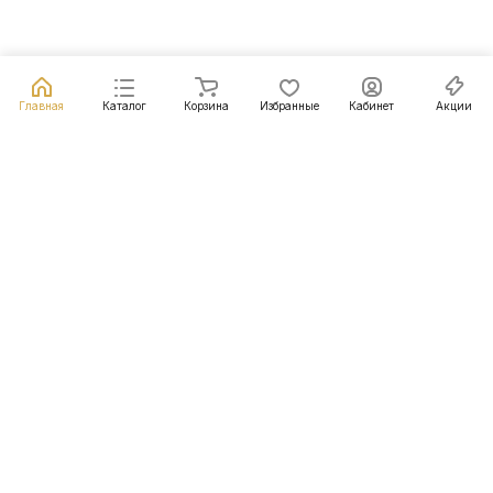
Главная
Каталог
Корзина
Избранные
Кабинет
Акции
Подписаться
на новости и акции
Подписаться
Интернет-магазин
Компания
Информация
Помощь