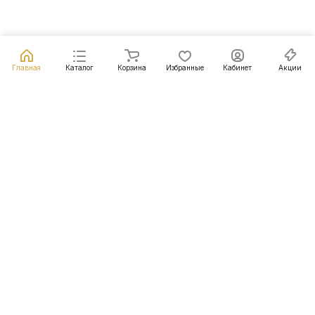
Главная
Каталог
Корзина
Избранные
Кабинет
Акции
Подписаться
на новости и акции
Подписаться
Интернет-магазин
Компания
Информация
Помощь