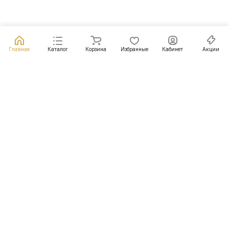
Главная
Каталог
Корзина
Избранные
Кабинет
Акции
Подписаться
на новости и акции
Подписаться
Интернет-магазин
Компания
Информация
Помощь