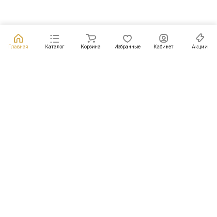
Главная
Каталог
Корзина
Избранные
Кабинет
Акции
Подписаться
на новости и акции
Подписаться
Интернет-магазин
Компания
Информация
Помощь