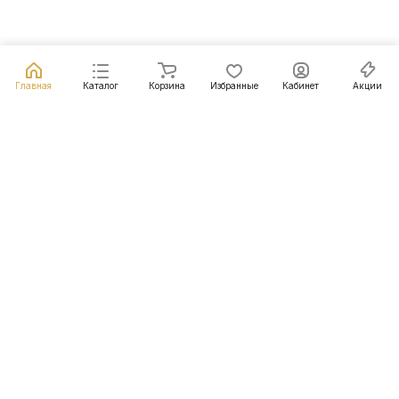
Главная
Каталог
Корзина
Избранные
Кабинет
Акции
Подписаться
на новости и акции
Подписаться
Интернет-магазин
Компания
Информация
Помощь