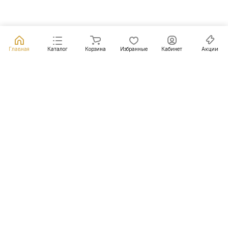
Главная
Каталог
Корзина
Избранные
Кабинет
Акции
Подписаться
на новости и акции
Подписаться
Интернет-магазин
Компания
Информация
Помощь