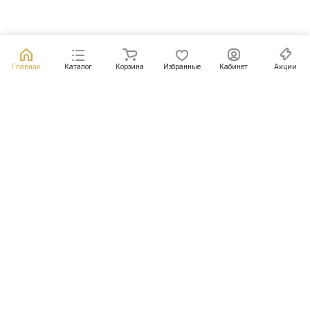
Главная
Каталог
Корзина
Избранные
Кабинет
Акции
Подписаться
на новости и акции
Подписаться
Интернет-магазин
Компания
Информация
Помощь