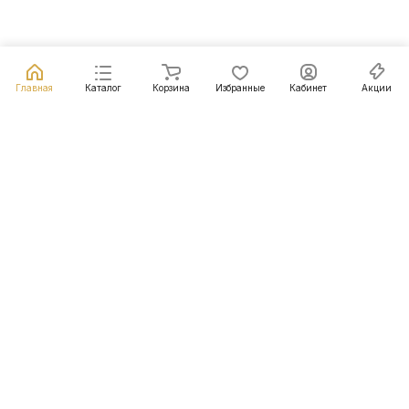
Главная
Каталог
Корзина
Избранные
Кабинет
Акции
Подписаться
на новости и акции
Подписаться
Интернет-магазин
Компания
Информация
Помощь