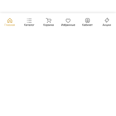
Главная
Каталог
Корзина
Избранные
Кабинет
Акции
Подписаться
на новости и акции
Подписаться
Интернет-магазин
Компания
Информация
Помощь