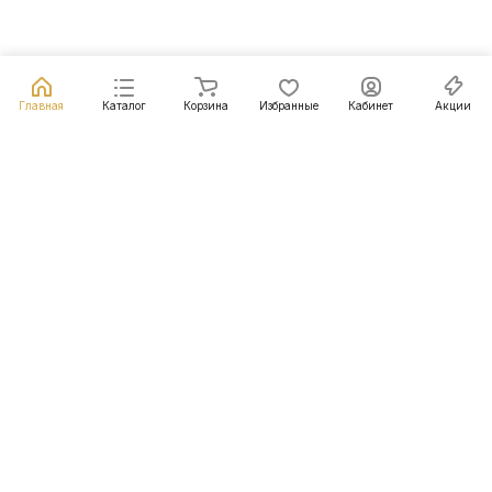
Главная
Каталог
Корзина
Избранные
Кабинет
Акции
Подписаться
на новости и акции
Подписаться
Интернет-магазин
Компания
Информация
Помощь