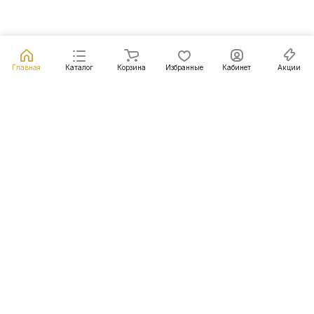
Главная
Каталог
Корзина
Избранные
Кабинет
Акции
Подписаться
на новости и акции
Подписаться
Интернет-магазин
Компания
Информация
Помощь