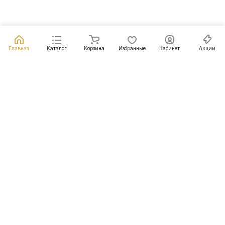
Главная
Каталог
Корзина
Избранные
Кабинет
Акции
Подписаться
на новости и акции
Подписаться
Интернет-магазин
Компания
Информация
Помощь