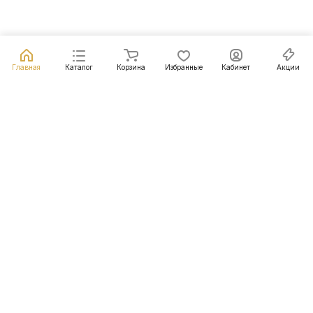
Главная
Каталог
Корзина
Избранные
Кабинет
Акции
Подписаться
на новости и акции
Подписаться
Интернет-магазин
Компания
Информация
Помощь