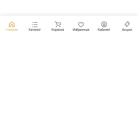
Главная
Каталог
Корзина
Избранные
Кабинет
Акции
Подписаться
на новости и акции
Подписаться
Интернет-магазин
Компания
Информация
Помощь