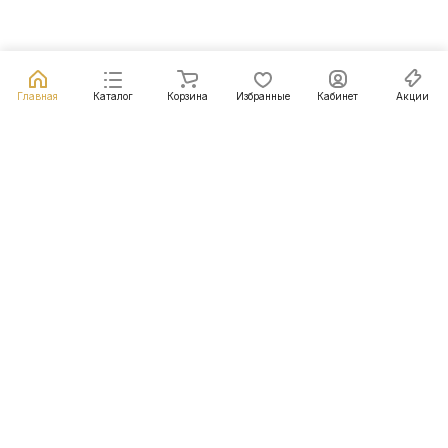
Главная
Каталог
Корзина
Избранные
Кабинет
Акции
Подписаться
на новости и акции
Подписаться
Интернет-магазин
Компания
Информация
Помощь