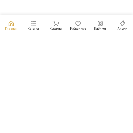
Главная
Каталог
Корзина
Избранные
Кабинет
Акции
Подписаться
на новости и акции
Подписаться
Интернет-магазин
Компания
Информация
Помощь