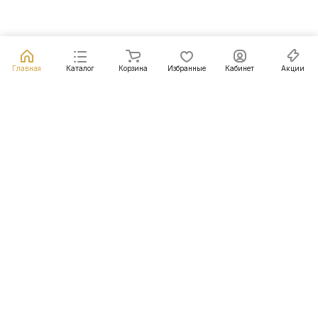
Главная
Каталог
Корзина
Избранные
Кабинет
Акции
Подписаться
на новости и акции
Подписаться
Интернет-магазин
Компания
Информация
Помощь