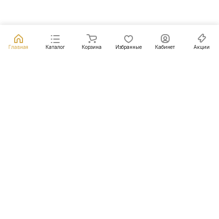
Главная
Каталог
Корзина
Избранные
Кабинет
Акции
Подписаться
на новости и акции
Подписаться
Интернет-магазин
Компания
Информация
Помощь