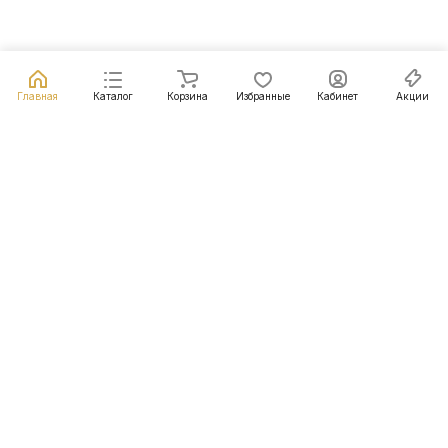
Главная
Каталог
Корзина
Избранные
Кабинет
Акции
Подписаться
на новости и акции
Подписаться
Интернет-магазин
Компания
Информация
Помощь