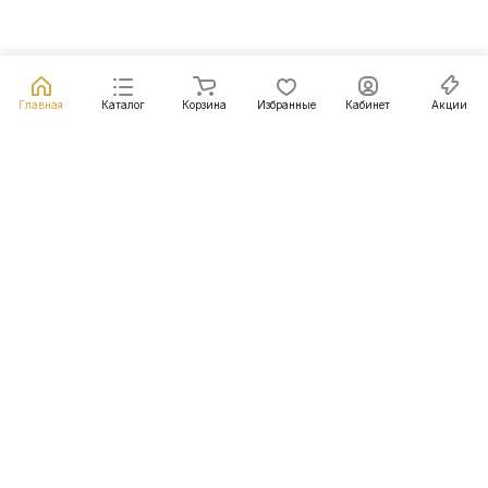
Главная
Каталог
Корзина
Избранные
Кабинет
Акции
Подписаться
на новости и акции
Подписаться
Интернет-магазин
Компания
Информация
Помощь