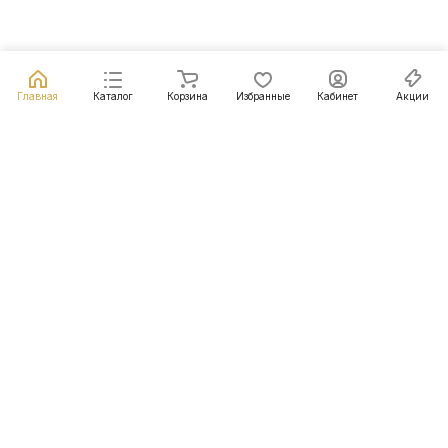
Главная
Каталог
Корзина
Избранные
Кабинет
Акции
Подписаться
на новости и акции
Подписаться
Интернет-магазин
Компания
Информация
Помощь