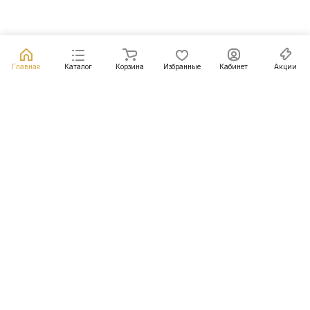
Главная
Каталог
Корзина
Избранные
Кабинет
Акции
Подписаться
на новости и акции
Подписаться
Интернет-магазин
Компания
Информация
Помощь