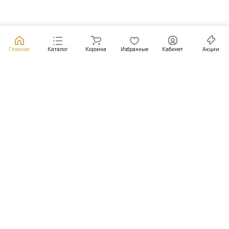
Главная
Каталог
Корзина
Избранные
Кабинет
Акции
Подписаться
на новости и акции
Подписаться
Интернет-магазин
Компания
Информация
Помощь