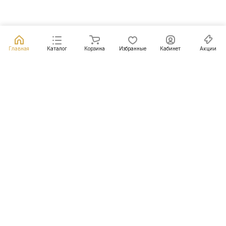
Главная
Каталог
Корзина
Избранные
Кабинет
Акции
Подписаться
на новости и акции
Подписаться
Интернет-магазин
Компания
Информация
Помощь