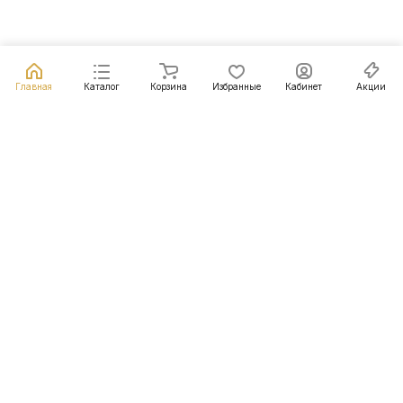
Главная
Каталог
Корзина
Избранные
Кабинет
Акции
Подписаться
на новости и акции
Подписаться
Интернет-магазин
Компания
Информация
Помощь