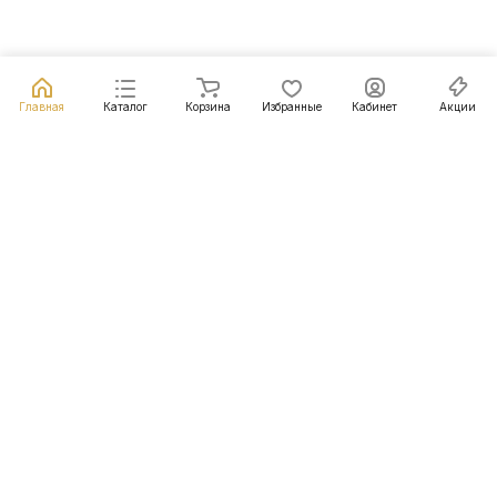
Главная
Каталог
Корзина
Избранные
Кабинет
Акции
Подписаться
на новости и акции
Подписаться
Интернет-магазин
Компания
Информация
Помощь