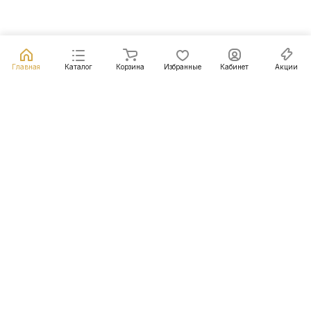
Главная
Каталог
Корзина
Избранные
Кабинет
Акции
Подписаться
на новости и акции
Подписаться
Интернет-магазин
Компания
Информация
Помощь