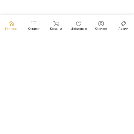
Главная
Каталог
Корзина
Избранные
Кабинет
Акции
Подписаться
на новости и акции
Подписаться
Интернет-магазин
Компания
Информация
Помощь