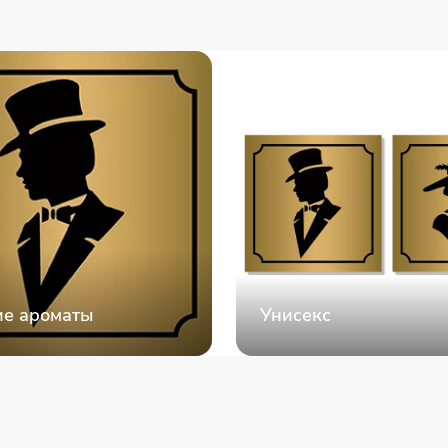
е ароматы
Унисекс