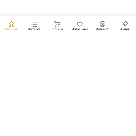
Главная
Каталог
Корзина
Избранные
Кабинет
Акции
Подписаться
на новости и акции
Подписаться
Интернет-магазин
Компания
Информация
Помощь