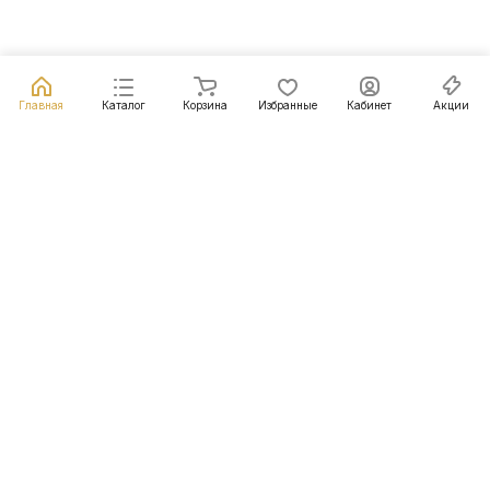
Главная
Каталог
Корзина
Избранные
Кабинет
Акции
Подписаться
на новости и акции
Подписаться
Интернет-магазин
Компания
Информация
Помощь