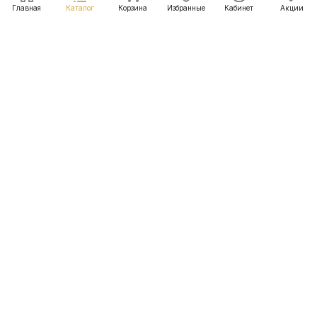
Главная
Каталог
Корзина
Избранные
Кабинет
Акции
Подписаться
на новости и акции
Подписаться
Интернет-магазин
Компания
Информация
Помощь
+7 (495) 090 23 03
info@parfumcosmetics.ru