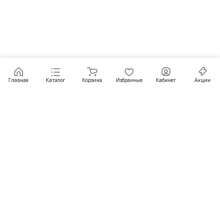
Главная
Каталог
Корзина
Избранные
Кабинет
Акции
Подписаться
на новости и акции
Подписаться
Интернет-магазин
Компания