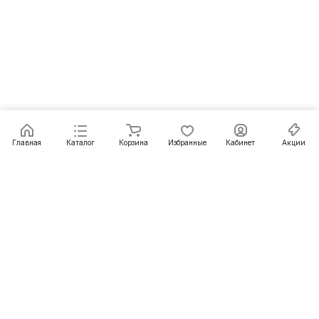
Главная
Каталог
Корзина
Избранные
Кабинет
Акции
Подписаться
на новости и акции
Подписаться
Интернет-магазин