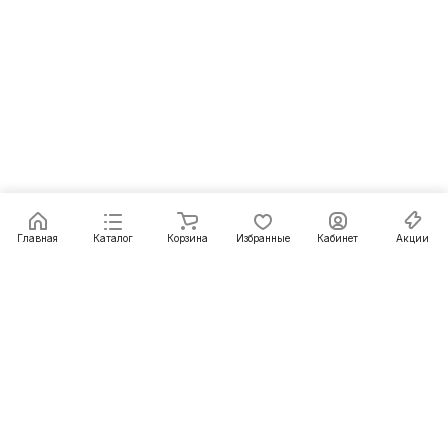
Главная
Каталог
Корзина
Избранные
Кабинет
Акции
Подписаться
на новости и акции
Подписаться