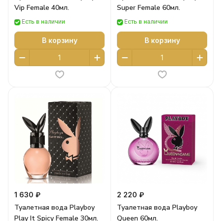
Vip Female 40мл.
Super Female 60мл.
Есть в наличии
Есть в наличии
В корзину
В корзину
1 630 ₽
2 220 ₽
Туалетная вода Playboy
Туалетная вода Playboy
Play It Spicy Female 30мл.
Queen 60мл.