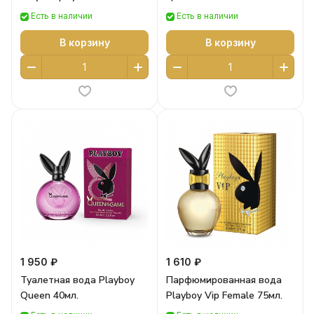
Есть в наличии
Есть в наличии
В корзину
В корзину
1 950 ₽
1 610 ₽
Туалетная вода Playboy
Парфюмированная вода
Queen 40мл.
Playboy Vip Female 75мл.