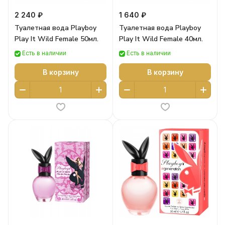
2 240 ₽
1 640 ₽
Туалетная вода Playboy
Туалетная вода Playboy
Play It Wild Female 50мл.
Play It Wild Female 40мл.
Есть в наличии
Есть в наличии
В корзину
В корзину