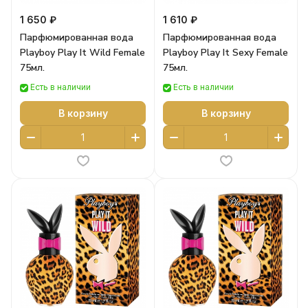
1 650 ₽
1 610 ₽
Парфюмированная вода
Парфюмированная вода
Playboy Play It Wild Female
Playboy Play It Sexy Female
75мл.
75мл.
Есть в наличии
Есть в наличии
В корзину
В корзину