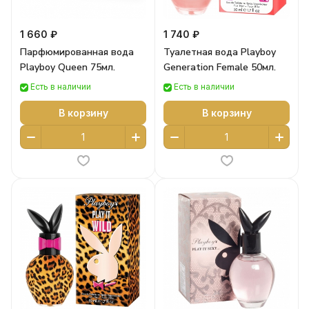
1 660 ₽
1 740 ₽
Парфюмированная вода
Туалетная вода Playboy
Playboy Queen 75мл.
Generation Female 50мл.
Есть в наличии
Есть в наличии
В корзину
В корзину