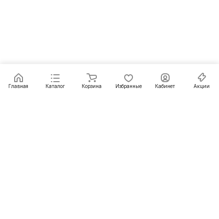
Главная
Каталог
Корзина
Избранные
Кабинет
Акции
Подписаться
на новости и акции
Подписаться
Интернет-магазин
Компания