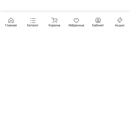
Главная
Каталог
Корзина
Избранные
Кабинет
Акции
Подписаться
на новости и акции
Подписаться
Интернет-магазин
Компания
Информация
Помощь