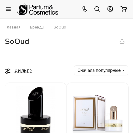
–
–
Главная
Бренды
SoOud
SoOud
Сначала популярные
ФИЛЬТР